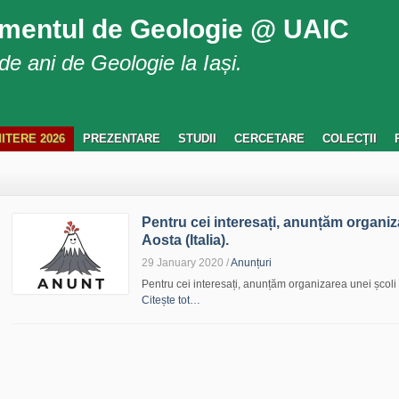
mentul de Geologie @ UAIC
e ani de Geologie la Iași.
ITERE 2026
PREZENTARE
STUDII
CERCETARE
COLECŢII
Pentru cei interesați, anunțăm organiz
Aosta (Italia).
29 January 2020
/
Anunțuri
Pentru cei interesați, anunțăm organizarea unei școli 
Citește tot…