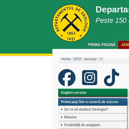
Departa
Peste 150 d
PRIMA PAGINĂ
ADM
Home
/
2020
/
January
/
29
English version
Primii paşi într-o carieră de succes
De ce să studiezi Geologia?
Misiune
Posibilități de angajare