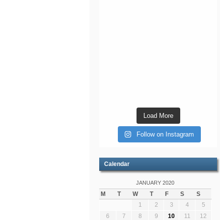
Load More
Follow on Instagram
Calendar
JANUARY 2020
M
T
W
T
F
S
S
1
2
3
4
5
6
7
8
9
10
11
12