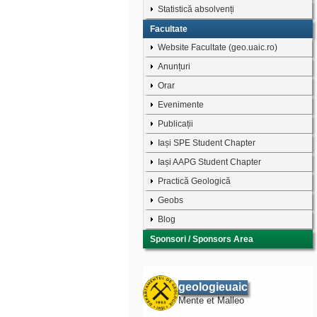
Statistică absolvenți
Facultate
Website Facultate (geo.uaic.ro)
Anunțuri
Orar
Evenimente
Publicații
Iași SPE Student Chapter
Iași AAPG Student Chapter
Practică Geologică
Geobs
Blog
Sponsori / Sponsors Area
geologieuaic
Mente et Malleo