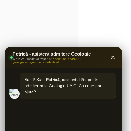
Petrică - asistent admitere Geologie
×
v26.6.25 - model antrenat de
Andrei Ionuț APOPEI
geologie.ro
|
geo.uaic.ro/admitere/
Salut! Sunt
Petrică
, asistentul tău pentru
admiterea la Geologie UAIC. Cu ce te pot
ajuta?