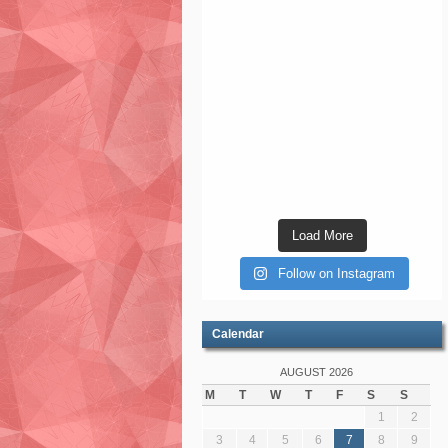
Load More
Follow on Instagram
Calendar
AUGUST 2026
M
T
W
T
F
S
S
1
2
3
4
5
6
7
8
9