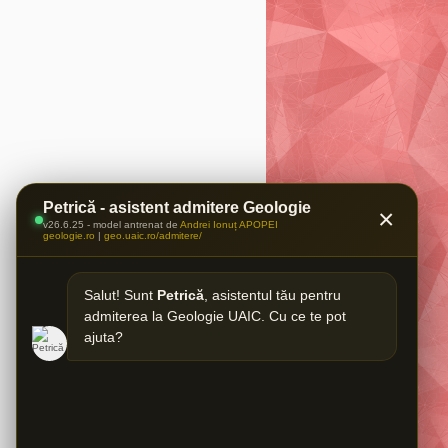
Petrică - asistent admitere Geologie
×
v26.6.25 - model antrenat de
Andrei Ionuț APOPEI
geologie.ro
|
geo.uaic.ro/admitere/
Salut! Sunt
Petrică
, asistentul tău pentru
admiterea la Geologie UAIC. Cu ce te pot
ajuta?