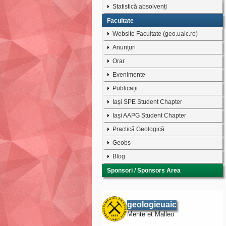
Statistică absolvenți
Facultate
Website Facultate (geo.uaic.ro)
Anunțuri
Orar
Evenimente
Publicații
Iași SPE Student Chapter
Iași AAPG Student Chapter
Practică Geologică
Geobs
Blog
Sponsori / Sponsors Area
geologieuaic
Mente et Malleo