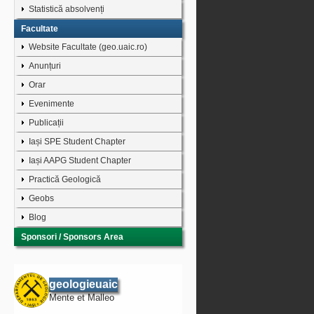
Statistică absolvenți
Facultate
Website Facultate (geo.uaic.ro)
Anunțuri
Orar
Evenimente
Publicații
Iași SPE Student Chapter
Iași AAPG Student Chapter
Practică Geologică
Geobs
Blog
Sponsori / Sponsors Area
geologieuaic
Mente et Malleo