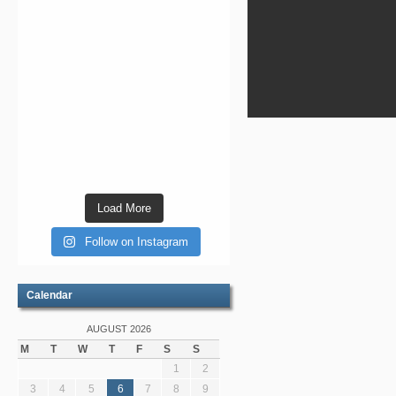
Load More
Follow on Instagram
Calendar
AUGUST 2026
M
T
W
T
F
S
S
1
2
3
4
5
6
7
8
9