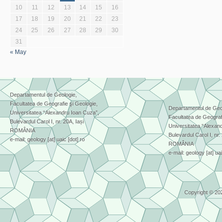
10
11
12
13
14
15
16
17
18
19
20
21
22
23
24
25
26
27
28
29
30
31
« May
Departamentul de Geologie,
Facultatea de Geografie şi Geologie,
Departamentul de Geo
Universitatea “Alexandru Ioan Cuza”,
Facultatea de Geograf
Bulevardul Carol I, nr. 20A, Iași
Universitatea “Alexan
ROMÂNIA
Bulevardul Carol I, nr.
e-mail: geology [at] uaic [dot] ro
ROMÂNIA
e-mail: geology [at] uai
Copyright © 20