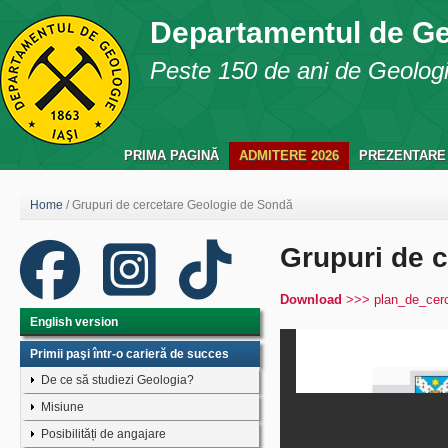
Departamentul de G
Peste 150 de ani de Geologie
PRIMA PAGINĂ
ADMITERE 2026
PREZENTARE
Home
/
Grupuri de cercetare Geologie de Sondă
Grupuri de 
Download
>>> plan_de_cerc
English version
Primii paşi într-o carieră de succes
De ce să studiezi Geologia?
Misiune
Posibilități de angajare