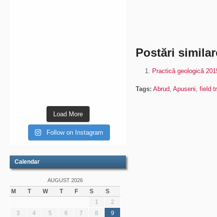
Postări similar
Practică geologică 201
Tags:
Abrud
,
Apuseni
,
field t
Load More
Follow on Instagram
Calendar
AUGUST 2026
M
T
W
T
F
S
S
1
2
3
4
5
6
7
8
9