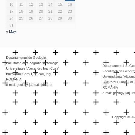
10
11
12
13
14
15
16
17
18
19
20
21
22
23
24
25
26
27
28
29
30
31
« May
Departamentul de Geologie,
Facultatea de Geografie şi Geologie,
Departamentul de Geo
Universitatea “Alexandru Ioan Cuza”,
Facultatea de Geograf
Bulevardul Carol I, nr. 20A, Iași
Universitatea “Alexan
ROMÂNIA
Bulevardul Carol I, nr.
e-mail: geology [at] uaic [dot] ro
ROMÂNIA
e-mail: geology [at] uai
Copyright © 20