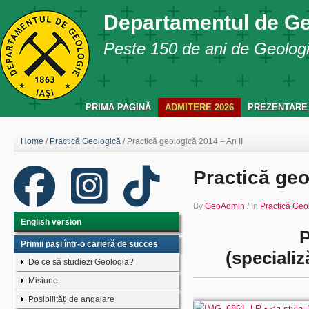
Departamentul de G
Peste 150 de ani de Geologie
PRIMA PAGINĂ
ADMITERE 2026
PREZENTARE
Home
/
Practică Geologică
/
Practică geologică 2014 – An II
Practică geo
By
GeoAdmin
/
In
Practică Geo
English version
P
Primii paşi într-o carieră de succes
(specializ
De ce să studiezi Geologia?
Misiune
Posibilități de angajare