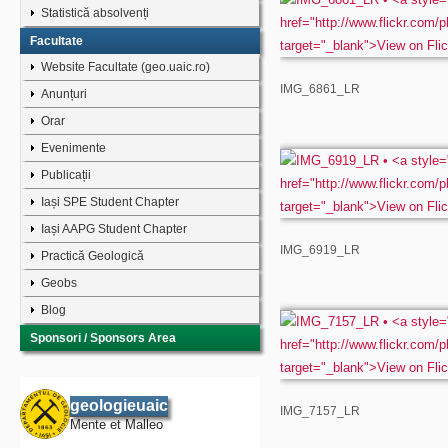
Statistică absolvenți
Facultate
Website Facultate (geo.uaic.ro)
IMG_6861_LR
Anunțuri
Orar
Evenimente
Publicații
Iași SPE Student Chapter
Iași AAPG Student Chapter
IMG_6919_LR
Practică Geologică
Geobs
Blog
Sponsori / Sponsors Area
geologieuaic
IMG_7157_LR
Mente et Malleo