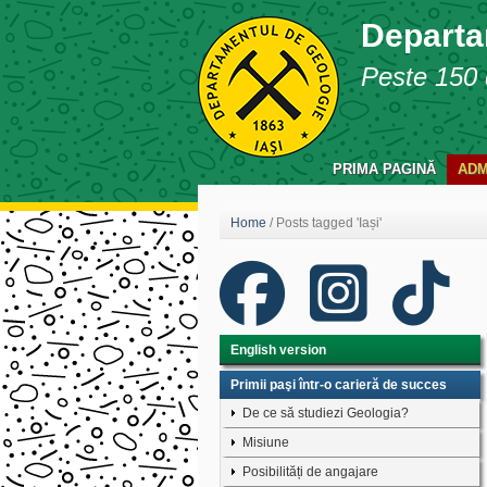
Departa
Peste 150 d
PRIMA PAGINĂ
ADM
Home
/
Posts tagged 'Iași'
English version
Primii paşi într-o carieră de succes
De ce să studiezi Geologia?
Misiune
Posibilități de angajare