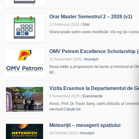
Orar Master Semestrul 2 – 2026 (v1)
13 February 2026
/
Orar
Orarul poate suferi unele modificări. Vă rog să-l consul
OMV Petrom Excellence Scholarship (e
11 November 2025
/
Anunțuri
Noua ediție a programului de burse și mentorat al OMV
tot…
Vizita Erasmus la Departamentul de G
5 November 2025
/
Evenimente
Assoc. Prof. Dr. Faize Sarış, cadru didactic al Univers
efectuat
Citește tot…
Meteoriții – mesagerii spațiului
16 October 2025
/
Anunțuri