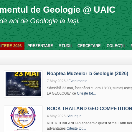
mentul de Geologie @ UAIC
e ani de Geologie la Iași.
ITERE 2026
PREZENTARE
STUDII
CERCETARE
COLECŢII
Noaptea Muzeelor la Geologie (2026)
7 May 2026
/
Evenimente
Sâmbătă 23 mai, începând cu ora 18:00, sunteţi aş
LA GEOLOGIE” ce
Citește tot…
ROCK THAILAND GEO COMPETITIO
4 May 2026
/
Anunțuri
ROCK THAILAND An academic quest of the Earth ben
advantages
Citește tot…