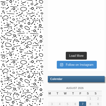
Load More
Follow on Instagram
Calendar
AUGUST 2026
M
T
W
T
F
S
S
1
2
3
4
5
6
7
8
9