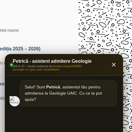
tați regulat.
diția 2025 – 2026)
Petrică - asistent admitere Geologie
×
 Petrom își deschide înscrierile! Ești
Citește
v26.6.25 - model antrenat de
Andrei Ionuț APOPEI
geologie.ro
|
geo.uaic.ro/admitere/
eologie
Salut! Sunt
Petrică
, asistentul tău pentru
admiterea la Geologie UAIC. Cu ce te pot
ității Çanakkale Onsekiz Mart (Turcia), a
ajuta?