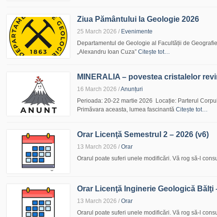
Ziua Pământului la Geologie 2026
25 March 2026
/
Evenimente
Departamentul de Geologie al Facultății de Geografie 
„Alexandru Ioan Cuza”
Citește tot…
MINERALIA – povestea cristalelor revi
16 March 2026
/
Anunțuri
Perioada: 20-22 martie 2026 Locație: Parterul Corpul
Primăvara aceasta, lumea fascinantă
Citește tot…
Orar Licenţă Semestrul 2 – 2026 (v6)
13 March 2026
/
Orar
Orarul poate suferi unele modificări. Vă rog să-l consul
Orar Licenţă Inginerie Geologică Bălţi 
13 March 2026
/
Orar
Orarul poate suferi unele modificări. Vă rog să-l consul