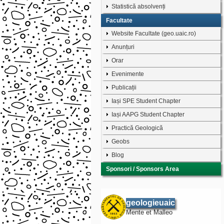
Statistică absolvenți
Facultate
Website Facultate (geo.uaic.ro)
Anunțuri
Orar
Evenimente
Publicații
Iași SPE Student Chapter
Iași AAPG Student Chapter
Practică Geologică
Geobs
Blog
Sponsori / Sponsors Area
geologieuaic
Mente et Malleo