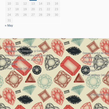
10
11
12
13
14
15
16
17
18
19
20
21
22
23
24
25
26
27
28
29
30
31
« May
Departamentul de Geologie,
Facultatea de Geografie şi Geologie,
Departamentul de Geo
Universitatea “Alexandru Ioan Cuza”,
Facultatea de Geograf
Bulevardul Carol I, nr. 20A, Iași
Universitatea “Alexan
ROMÂNIA
Bulevardul Carol I, nr.
e-mail: geology [at] uaic [dot] ro
ROMÂNIA
e-mail: geology [at] uai
Copyright © 20