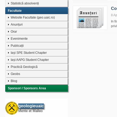
Statistică absolvenți
Cod
Facultate
8 Ap
Website Facultate (geo.uaic.ro)
In f
Anunțuri
priv
Orar
Evenimente
Publicații
Iași SPE Student Chapter
Iași AAPG Student Chapter
Practică Geologică
Geobs
Blog
Sponsori / Sponsors Area
geologieuaic
Mente et Malleo