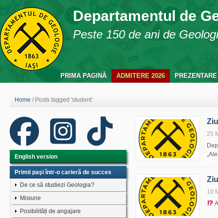
Departamentul de G
Peste 150 de ani de Geologie
PRIMA PAGINĂ
ADMITERE 2026
PREZENTARE
Home
/
Posts tagged 'student'
Zi
25 
Depa
„Al
English version
Primii paşi într-o carieră de succes
Zi
De ce să studiezi Geologia?
10 
Misiune
A
Posibilități de angajare