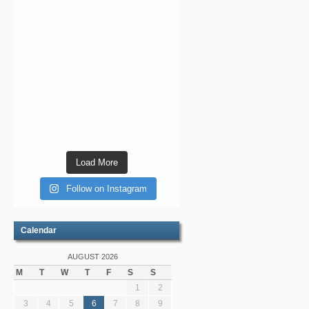
Load More
Follow on Instagram
Calendar
AUGUST 2026
M
T
W
T
F
S
S
1
2
3
4
5
6
7
8
9