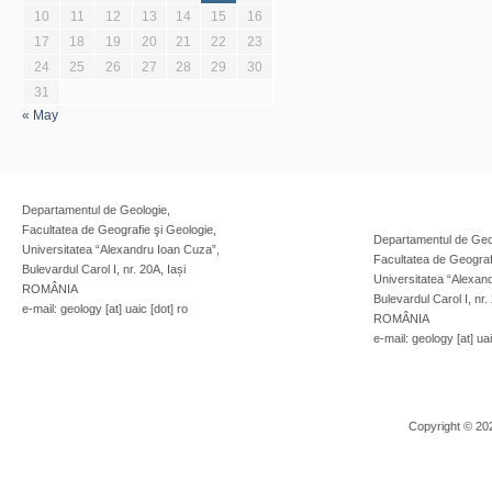
10
11
12
13
14
15
16
17
18
19
20
21
22
23
24
25
26
27
28
29
30
31
« May
Departamentul de Geologie,
Facultatea de Geografie şi Geologie,
Departamentul de Geo
Universitatea “Alexandru Ioan Cuza”,
Facultatea de Geograf
Bulevardul Carol I, nr. 20A, Iași
Universitatea “Alexan
ROMÂNIA
Bulevardul Carol I, nr.
e-mail: geology [at] uaic [dot] ro
ROMÂNIA
e-mail: geology [at] uai
Copyright © 20