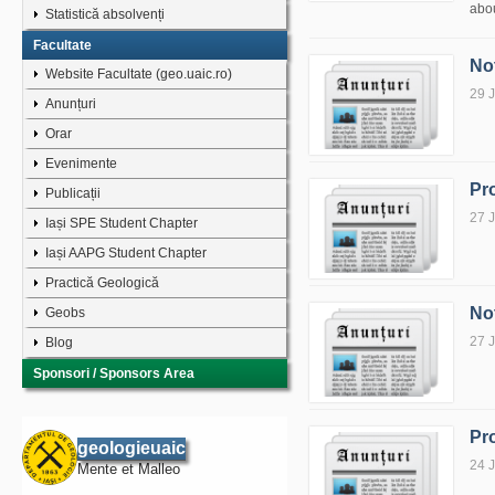
abou
Statistică absolvenți
Facultate
No
Website Facultate (geo.uaic.ro)
29 
Anunțuri
Orar
Evenimente
Pr
Publicații
27 
Iași SPE Student Chapter
Iași AAPG Student Chapter
Practică Geologică
No
Geobs
27 
Blog
Sponsori / Sponsors Area
Pr
geologieuaic
24 
Mente et Malleo