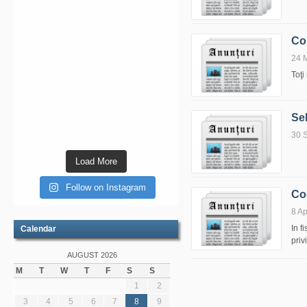
Com
24 
Toţi
Se
30 
Load More
Follow on Instagram
Cod
8 Ap
In f
Calendar
priv
AUGUST 2026
M
T
W
T
F
S
S
1
2
3
4
5
6
7
8
9