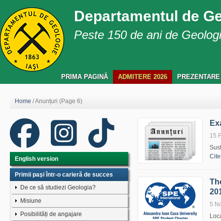
Departamentul de G
Peste 150 de ani de Geologie
PRIMA PAGINĂ
ADMITERE 2026
PREZENTARE
Home
/
Anunțuri
(Page 6)
Ex
15 
Susț
Cite
English version
Primii paşi într-o carieră de succes
Th
De ce să studiezi Geologia?
20
Misiune
5 N
Posibilități de angajare
Loca