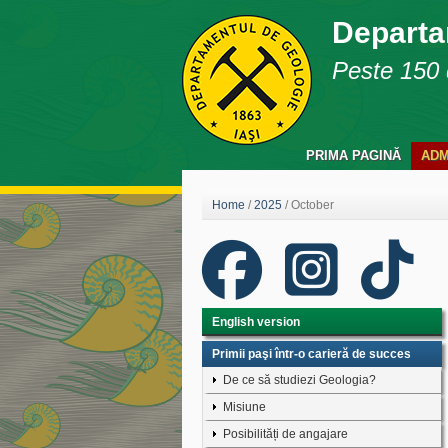
Departa
Peste 150 d
PRIMA PAGINĂ
ADM
Home
/
2025
/
October
English version
Primii paşi într-o carieră de succes
De ce să studiezi Geologia?
Misiune
Posibilități de angajare