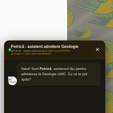
Petrică - asistent admitere Geologie
×
v26.6.25 - model antrenat de
Andrei Ionuț APOPEI
geologie.ro
|
geo.uaic.ro/admitere/
Salut! Sunt
Petrică
, asistentul tău pentru
admiterea la Geologie UAIC. Cu ce te pot
ajuta?