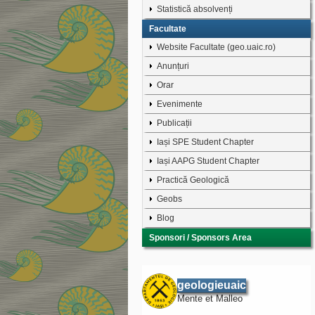
Statistică absolvenți
Facultate
Website Facultate (geo.uaic.ro)
Anunțuri
Orar
Evenimente
Publicații
Iași SPE Student Chapter
Iași AAPG Student Chapter
Practică Geologică
Geobs
Blog
Sponsori / Sponsors Area
geologieuaic
Mente et Malleo