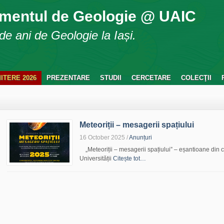
mentul de Geologie @ UAIC
e ani de Geologie la Iași.
ITERE 2026
PREZENTARE
STUDII
CERCETARE
COLECŢII
Meteoriții – mesagerii spațiului
16 October 2025
/
Anunțuri
„Meteoriții – mesagerii spațiului” – eșantioane din 
Universității
Citește tot…