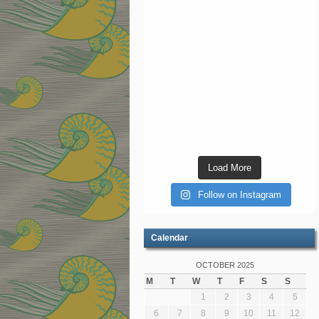
Load More
Follow on Instagram
Calendar
OCTOBER 2025
M
T
W
T
F
S
S
1
2
3
4
5
6
7
8
9
10
11
12