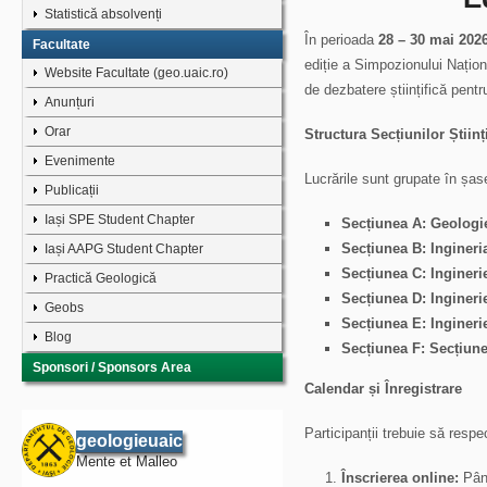
Statistică absolvenți
În perioada
28 – 30 mai 202
Facultate
ediție a Simpozionului Națio
Website Facultate (geo.uaic.ro)
de dezbatere științifică pent
Anunțuri
Orar
Structura Secțiunilor Științ
Evenimente
Lucrările sunt grupate în șase
Publicații
Iași SPE Student Chapter
Secțiunea A: Geologi
Secțiunea B: Ingineri
Iași AAPG Student Chapter
Secțiunea C: Ingineri
Practică Geologică
Secțiunea D: Ingineri
Geobs
Secțiunea E: Ingineri
Blog
Secțiunea F: Secțiune
Sponsori / Sponsors Area
Calendar și Înregistrare
Participanții trebuie să resp
geologieuaic
Mente et Malleo
Înscrierea online:
Pân