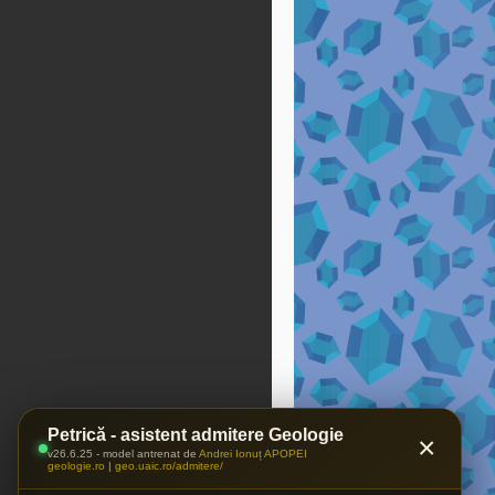
Petrică - asistent admitere Geologie
×
v26.6.25 - model antrenat de
Andrei Ionuț APOPEI
geologie.ro
|
geo.uaic.ro/admitere/