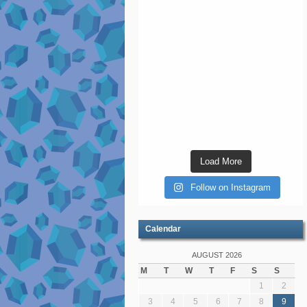
Load More
Follow on Instagram
Calendar
AUGUST 2026
M
T
W
T
F
S
S
1
2
3
4
5
6
7
8
9