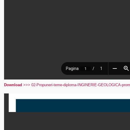
Download
>>> 02-Propuneri-teme-diploma-INGINERIE-GEOLOGICA-promo