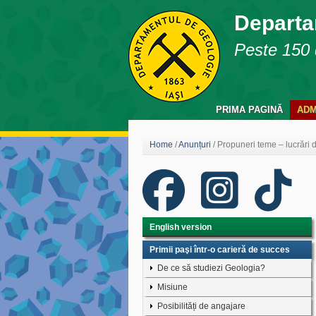
Departa
Peste 150 d
PRIMA PAGINĂ
ADM
Home
/
Anunțuri
/
Propuneri teme – lucrăr
English version
Primii paşi într-o carieră de succes
De ce să studiezi Geologia?
Misiune
Posibilități de angajare