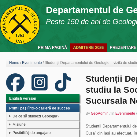
Departamentul de G
Peste 150 de ani de Geologie
PRIMA PAGINĂ
ADMITERE 2026
PREZENTARE
Home
/
Evenimente
/
Studenții Departamentului de Geologie – vizită de stud
Studenții De
studiu la So
Sucursala N
English version
Primii paşi într-o carieră de succes
By
GeoAdmin
/
In
Evenimente
De ce să studiezi Geologia?
Misiune
Studenții Departamentului de 
Posibilități de angajare
Cuza” din Iași au efectuat, î