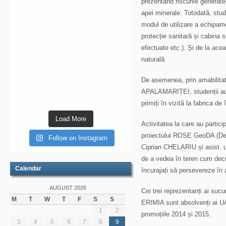
prezentând riscurile generate d
apei minerale. Totodată, stud
modul de utilizare a echipamen
protecție sanitară și cabina 
efectuate etc.). Și de la ace
naturală.
De asemenea, prin amabilita
APALAMARIȚEI, studenții au a
primiți în vizită la fabrica d
Load More
Activitatea la care au partici
proiectului ROSE GeoDA (Devi
Follow on Instagram
Ciprian CHELARIU și asist. un
de a vedea în teren cum decur
Calendar
încurajați să persevereze în a
AUGUST 2026
Cei trei reprezentanți ai suc
M
T
W
T
F
S
S
ERIMIA sunt absolvenți ai UAI
1
2
promoțiile 2014 și 2015.
3
4
5
6
7
8
9