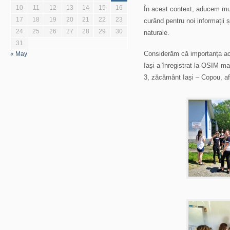
10
11
12
13
14
15
16
În acest context, aducem mul
17
18
19
20
21
22
23
curând pentru noi informații ș
24
25
26
27
28
29
30
naturale.
31
Considerăm că importanța ace
« May
Iași a înregistrat la OSIM mar
3, zăcământ Iași – Copou, afl