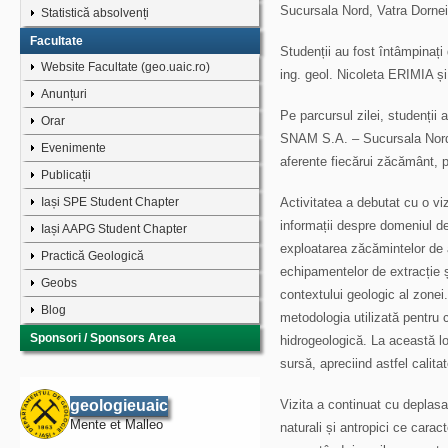
Sucursala Nord, Vatra Dornei
Statistică absolvenți
Facultate
Studenții au fost întâmpinaț
Website Facultate (geo.uaic.ro)
ing. geol. Nicoleta ERIMIA și
Anunțuri
Pe parcursul zilei, studenții 
Orar
SNAM S.A. – Sucursala Nord V
Evenimente
aferente fiecărui zăcământ, 
Publicații
Iași SPE Student Chapter
Activitatea a debutat cu o vi
informații despre domeniul de
Iași AAPG Student Chapter
exploatarea zăcămintelor de 
Practică Geologică
echipamentelor de extracție ș
Geobs
contextului geologic al zonei
Blog
metodologia utilizată pentru c
Sponsori / Sponsors Area
hidrogeologică. La această lo
sursă, apreciind astfel calita
geologieuaic
Vizita a continuat cu deplasa
Mente et Malleo
naturali și antropici ce cara