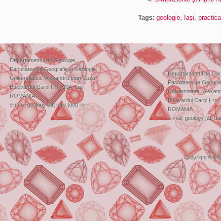
Tags:
geologie
,
Iași
,
practica
Departamentul de Geologie,
Facultatea de Geografie şi Geologie,
Departamentul de Geo
Universitatea “Alexandru Ioan Cuza”,
Facultatea de Geograf
Bulevardul Carol I, nr. 20A, Iași
Universitatea “Alexan
ROMÂNIA
Bulevardul Carol I, nr.
e-mail: geology [at] uaic [dot] ro
ROMÂNIA
e-mail: geology [at] uai
Copyright © 20