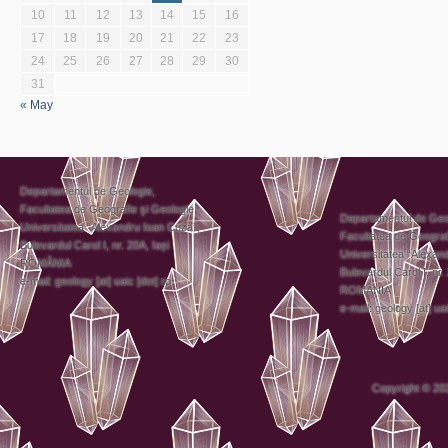
10
11
12
13
14
15
16
17
18
19
20
21
22
23
24
25
26
27
28
29
30
31
« May
Departamentul de Geologie,
Facultatea de Geografie şi Geologie,
Departamentul de Geo
Universitatea “Alexandru Ioan Cuza”,
Facultatea de Geograf
Bulevardul Carol I, nr. 20A, Iași
Universitatea “Alexan
ROMÂNIA
Bulevardul Carol I, nr.
e-mail: geology [at] uaic [dot] ro
ROMÂNIA
e-mail: geology [at] uai
Copyright © 20