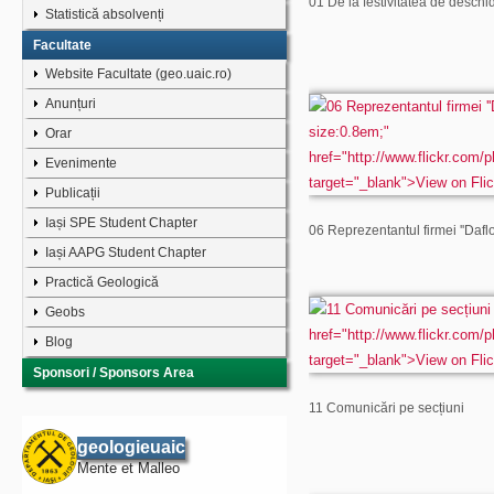
01 De la festivitatea de deschi
Statistică absolvenți
Facultate
Website Facultate (geo.uaic.ro)
Anunțuri
Orar
Evenimente
Publicații
Iași SPE Student Chapter
06 Reprezentantul firmei ''Dafl
Iași AAPG Student Chapter
Practică Geologică
Geobs
Blog
Sponsori / Sponsors Area
11 Comunicări pe secțiuni
geologieuaic
Mente et Malleo