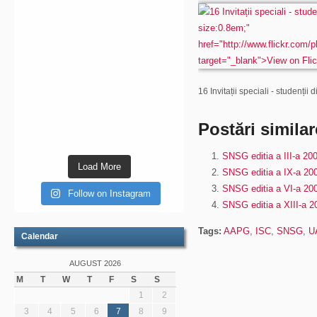
16 Invitații speciali - studenții 
Postări similar
SNSG editia a III-a 20
Load More
SNSG editia a IX-a 20
SNSG editia a VI-a 20
Follow on Instagram
SNSG editia a XIII-a 2
Tags:
AAPG
,
ISC
,
SNSG
,
U
Calendar
AUGUST 2026
M
T
W
T
F
S
S
1
2
3
4
5
6
7
8
9