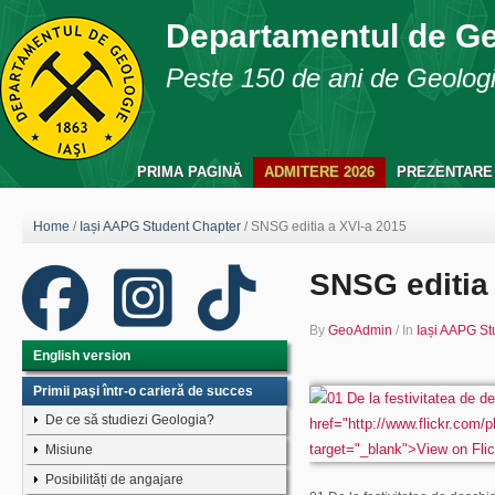
Departamentul de G
Peste 150 de ani de Geologie
PRIMA PAGINĂ
ADMITERE 2026
PREZENTARE
Home
/
Iași AAPG Student Chapter
/
SNSG editia a XVI-a 2015
SNSG editia
By
GeoAdmin
/
In
Iași AAPG St
English version
Primii paşi într-o carieră de succes
De ce să studiezi Geologia?
Misiune
Posibilități de angajare