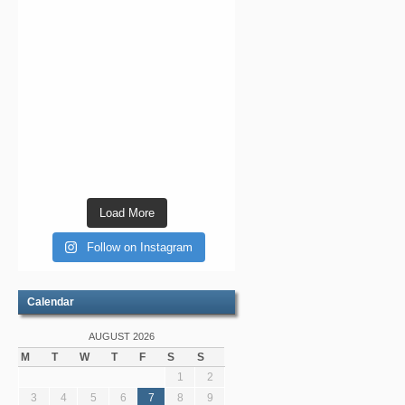
Load More
Follow on Instagram
Calendar
AUGUST 2026
M
T
W
T
F
S
S
1
2
3
4
5
6
7
8
9