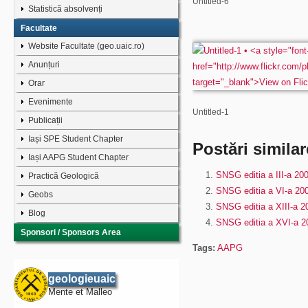
Untitled-6
Statistică absolvenți
Facultate
Website Facultate (geo.uaic.ro)
Anunțuri
Orar
Evenimente
Untitled-1
Publicații
Iași SPE Student Chapter
Postări similar
Iași AAPG Student Chapter
SNSG editia a III-a 20
Practică Geologică
SNSG editia a VI-a 20
Geobs
SNSG editia a XIII-a 2
Blog
SNSG editia a XVI-a 2
Sponsori / Sponsors Area
Tags:
AAPG
geologieuaic
Mente et Malleo