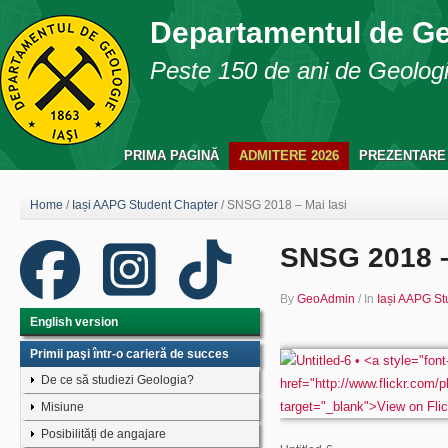
Departamentul de G
Peste 150 de ani de Geologie
PRIMA PAGINĂ
ADMITERE 2026
PREZENTARE
Home
/
Iași AAPG Student Chapter
/
SNSG 2018 – Mai Iasi
SNSG 2018 –
By
GeoAdmin
/
In
Iași AAPG St
English version
Primii paşi într-o carieră de succes
De ce să studiezi Geologia?
Misiune
Posibilități de angajare