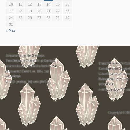
10
11
12
13
14
15
16
17
18
19
20
21
22
23
24
25
26
27
28
29
30
31
« May
Departamentul de Geologie,
Facultatea de Geografie şi Geologie,
Departamentul de Geo
Universitatea “Alexandru Ioan Cuza”,
Facultatea de Geograf
Bulevardul Carol I, nr. 20A, Iași
Universitatea “Alexan
ROMÂNIA
Bulevardul Carol I, nr.
e-mail: geology [at] uaic [dot] ro
ROMÂNIA
e-mail: geology [at] uai
Copyright © 20