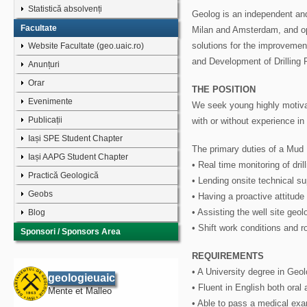
Statistică absolvenți
Geolog is an independent and
Facultate
Milan and Amsterdam, and op
solutions for the improvement
Website Facultate (geo.uaic.ro)
and Development of Drilling 
Anunțuri
Orar
THE POSITION
Evenimente
We seek young highly motivat
Publicații
with or without experience in 
Iași SPE Student Chapter
The primary duties of a Mud 
Iași AAPG Student Chapter
• Real time monitoring of dril
Practică Geologică
• Lending onsite technical su
Geobs
• Having a proactive attitud
• Assisting the well site geol
Blog
• Shift work conditions and r
Sponsori / Sponsors Area
REQUIREMENTS
• A University degree in Geo
geologieuaic
• Fluent in English both oral 
Mente et Malleo
• Able to pass a medical exam