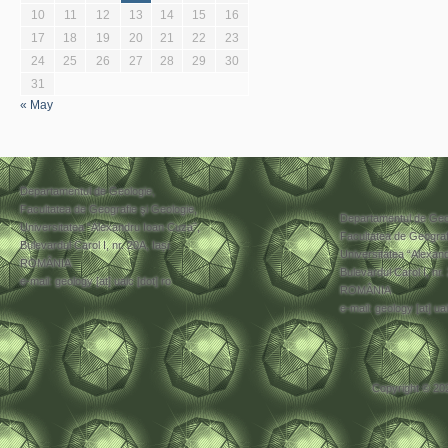
10
11
12
13
14
15
16
17
18
19
20
21
22
23
24
25
26
27
28
29
30
31
« May
Departamentul de Geologie,
Facultatea de Geografie şi Geologie,
Departamentul de Geo
Universitatea “Alexandru Ioan Cuza”,
Facultatea de Geograf
Bulevardul Carol I, nr. 20A, Iași
Universitatea “Alexan
ROMÂNIA
Bulevardul Carol I, nr.
e-mail: geology [at] uaic [dot] ro
ROMÂNIA
e-mail: geology [at] uai
Copyright © 20