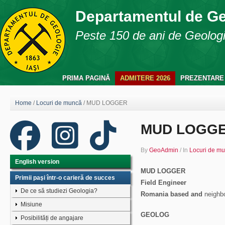
Departamentul de G
Peste 150 de ani de Geologie
PRIMA PAGINĂ
ADMITERE 2026
PREZENTARE
Home
/
Locuri de muncă
/
MUD LOGGER
MUD LOGG
By
GeoAdmin
/
In
Locuri de m
English version
MUD LOGGER
Primii paşi într-o carieră de succes
Field Engineer
De ce să studiezi Geologia?
Romania based and
neighb
Misiune
GEOLOG
Posibilități de angajare