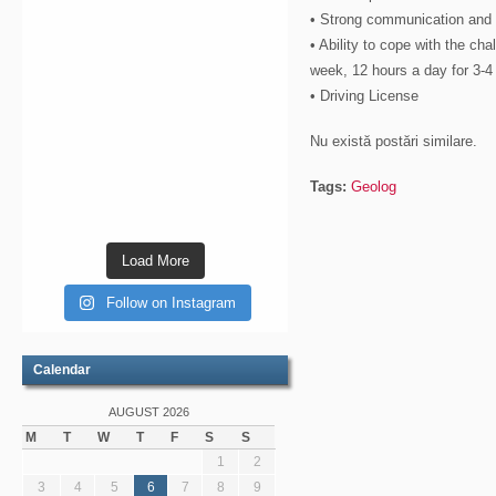
• Strong communication and i
• Ability to cope with the cha
week, 12 hours a day for 3-4
• Driving License
Nu există postări similare.
Tags:
Geolog
Load More
Follow on Instagram
Calendar
AUGUST 2026
M
T
W
T
F
S
S
1
2
3
4
5
6
7
8
9