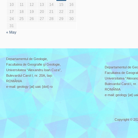
10
11
12
13
14
15
16
17
18
19
20
21
22
23
24
25
26
27
28
29
30
31
« May
Departamentul de Geologie,
Facultatea de Geografie şi Geologie,
Departamentul de Geo
Universitatea “Alexandru Ioan Cuza”,
Facultatea de Geograf
Bulevardul Carol I, nr. 20A, Iași
Universitatea “Alexan
ROMÂNIA
Bulevardul Carol I, nr.
e-mail: geology [at] uaic [dot] ro
ROMÂNIA
e-mail: geology [at] uai
Copyright © 20