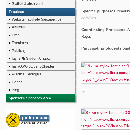
Statistică absolvenți
Specific purpose:
Promoting 
Facultate
activities;
Website Facultate (geo.uaic.ro)
Anunțuri
Coordinating Professors:
An
Orar
Rățoi;
Evenimente
Participating Students:
Andr
Publicații
Iași SPE Student Chapter
Iași AAPG Student Chapter
Practică Geologică
Geobs
Blog
19
Sponsori / Sponsors Area
geologieuaic
Mente et Malleo