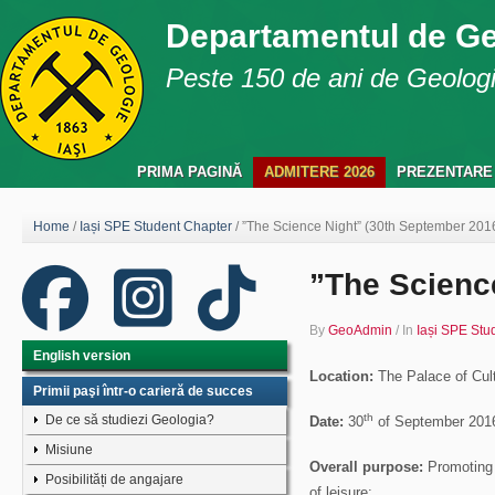
Departamentul de G
Peste 150 de ani de Geologie
PRIMA PAGINĂ
ADMITERE 2026
PREZENTARE
Home
/
Iași SPE Student Chapter
/
”The Science Night” (30th September 201
”The Scienc
By
GeoAdmin
/
In
Iași SPE Stu
English version
Location:
The Palace of Cult
Primii paşi într-o carieră de succes
th
De ce să studiezi Geologia?
Date:
30
of September 201
Misiune
Overall purpose:
Promoting a
Posibilități de angajare
of leisure;