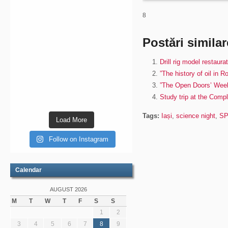
8
Postări similar
Drill rig model restaura
”The history of oil in 
”The Open Doors’ Week”
Study trip at the Comp
Tags:
Iași
,
science night
,
SP
Load More
Follow on Instagram
Calendar
AUGUST 2026
M
T
W
T
F
S
S
1
2
3
4
5
6
7
8
9